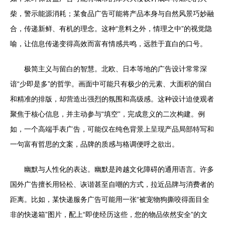
柴，警示能源消耗；某食品广告可能将产品本身与自然风景巧妙融
合，传递新鲜、有机的理念。这种“意料之外，情理之中”的视觉隐
喻，让信息传递变得高效而富有情感共鸣，远胜于直白的口号。
极简主义与留白的智慧。北欧、日本等地的广告设计常常深
谙“少即是多”的哲学。画面中可能只有极少的元素、大面积的留白
和精准的排版，却营造出强烈的氛围和高级感。这种设计迫使观者
聚焦于核心信息，并主动参与“填空”，完成意义的二次构建。例
如，一个高端手表广告，可能仅在纯色背景上呈现产品局部特写和
一句富有哲思的文案，品牌的质感与格调便呼之欲出。
幽默与人性化的表达。幽默是跨越文化障碍的通用语言。许多
国外广告擅长用轻松、诙谐甚至自嘲的方式，拉近品牌与消费者的
距离。比如，某快递服务广告可能用一张“被宠物狗撕咬得面目全
非的快递箱”图片，配上“即使经历这些，您的物品依然安全”的文