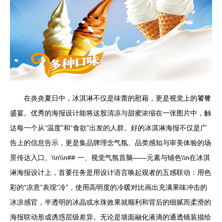
在炎炎夏日中，冰淇淋不仅是味蕾的慰藉，更是视觉上的饕餮
盛宴。优秀的海报设计能将这股清凉与甜蜜浓缩在一张图片中，触
达每一个从“温度”和“食欲”出发的人群。好的冰淇淋海报不仅是广
告上的信息告示，更是集品牌理念气氛、品类感知与审美体验的场
景传达入口。\\n\\n## 一、视觉气氛首脑——元素与铺色\\n在冰淇
淋海报设计上，首要任务是用设计语言唤起观者的五感联动：用色
彩的“凉意”表现“冷”，使用高明度的冷暖对比画出充满果味冲击的
冰凉感官，半透明的冰晶或水珠效果就顺利和背后的细腻而柔滑的
海报联动形成诱惑层级差异。无论是墙面融化液滴的通透镜装描绘