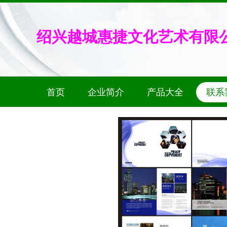
绍兴越城惠捷文化艺术有限
首页
企业简介
产品大全
联系