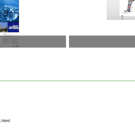
.html